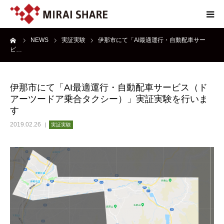
ーム
NEWS
実証実験
伊那市にて「AI最適運行・自動配車サー
NEWS
ビ…
TECHNOLOGY
伊那市にて「AI最適運行・自動配車サービス（ド
アーツードア乗合タクシー）」実証実験を行いま
SERVICE
す
2019.02.26
実証実験
REPORT
ABOUT