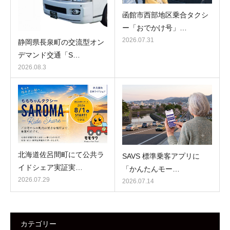
函館市西部地区乗合タクシ
ー「おでかけ号」…
2026.07.31
静岡県長泉町の交流型オン
デマンド交通「S…
2026.08.3
北海道佐呂間町にて公共ラ
SAVS 標準乗客アプリに
イドシェア実証実…
「かんたんモー…
2026.07.29
2026.07.14
カテゴリー