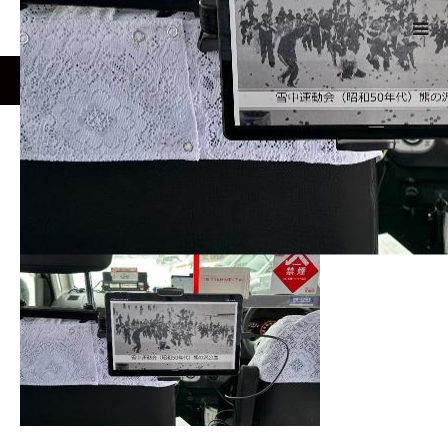
ーム
NEWS
ph02
NEWS
TECHNOLOGY
ph02
2024.01.29
SERVICE
REPORT
ABOUT