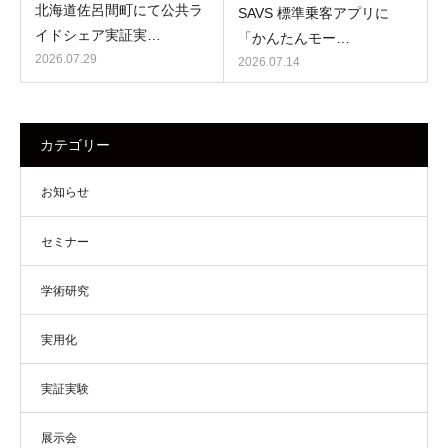
北海道佐呂間町にて公共ラ
SAVS 標準乗客アプリに
イドシェア実証実…
「かんたんモー…
2026.07.29
2026.07.14
カテゴリー
お知らせ
セミナー
学術研究
実用化
実証実験
展示会