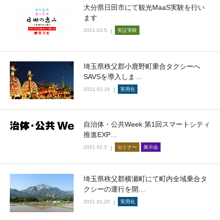
大分県日田市にて観光MaaS実験を行い
ます
2021.03.5
実証実験
埼玉県秩父郡小鹿野町乗合タクシーへ
SAVSを導入しま…
2021.02.16
実用化
自治体・公共Week 第1回スマートシティ
推進EXP…
2021.02.5
セミナー
展示会
埼玉県秩父郡横瀬町にて町内全域乗合タ
クシーの運行を開…
2021.01.20
実用化