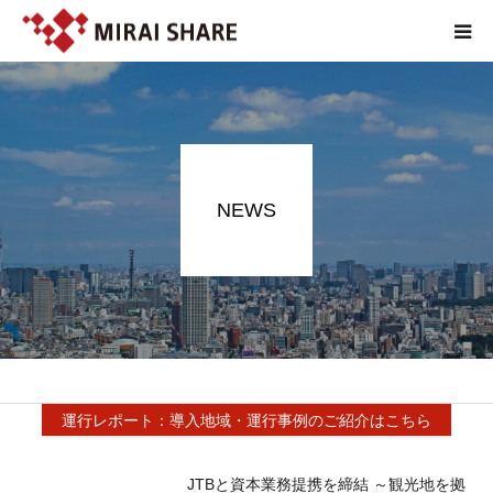
NEWS
TECHNOLOGY
NEWS
SERVICE
REPORT
ABOUT
運行レポート：導入地域・運行事例のご紹介はこちら
JTBと資本業務提携を締結 ～観光地を拠