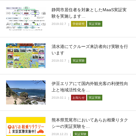
静岡市居住者を対象としたMaaS実証実
験を実施します…
2019.02.7
学術研究
実証実験
清水港にてクルーズ来訪者向け実験を行
います
2019.02.7
実証実験
伊豆エリアにて国内外観光客の利便性向
上と地域活性化を…
2019.02.1
お知らせ
実証実験
熊本県荒尾市においてあらお相乗りタク
シーの実証実験を…
2018.12.21
実証実験