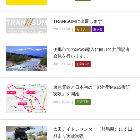
TRAN/SUMに出展します
2018.11.30
セミナー
展示会
伊那市でのSAVS導入に向けて共同記者
会見を行います…
2018.11.14
お知らせ
東急電鉄と日本初の「郊外型MaaS実証
実験」を開始
2018.10.31
実証実験
太田デイトレセンター（群馬県）にて11
月より実証実験…