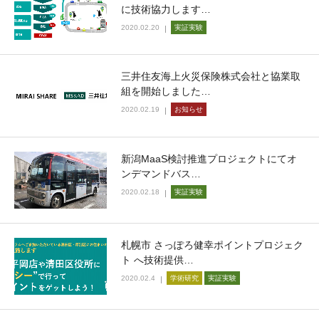
に技術協力します…
2020.02.20
実証実験
三井住友海上火災保険株式会社と協業取
組を開始しました…
2020.02.19
お知らせ
新潟MaaS検討推進プロジェクトにてオ
ンデマンドバス…
2020.02.18
実証実験
札幌市 さっぽろ健幸ポイントプロジェク
ト へ技術提供…
2020.02.4
学術研究
実証実験