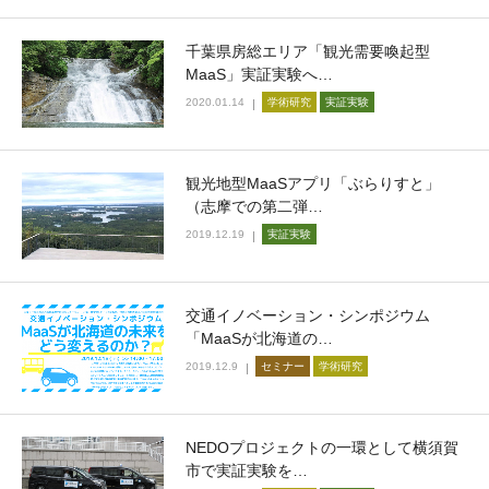
千葉県房総エリア「観光需要喚起型
MaaS」実証実験へ…
2020.01.14
学術研究
実証実験
観光地型MaaSアプリ「ぶらりすと」
（志摩での第二弾…
2019.12.19
実証実験
交通イノベーション・シンポジウム
「MaaSが北海道の…
2019.12.9
セミナー
学術研究
NEDOプロジェクトの一環として横須賀
市で実証実験を…