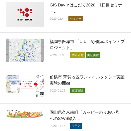
GIS Day inはこだて2020 1日目セミナ
ー…
2020.02.4
セミナー
福岡県飯塚市 「いいづか健幸ポイントプ
ロジェクト」 …
2020.01.30
学術研究
実証実験
前橋市 芳賀地区ワンマイルタクシー実証
実験の開始
2020.01.27
実証実験
岡山県久米南町「カッピーのりあい号」
へのSAVS導入…
2020.01.15
実用化