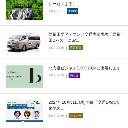
シーたくまる」…
2024.11.5
実用化
西福田学区デマンド交通実証実験「西福
田Dバス」にSA…
2024.10.30
実証実験
北海道ビジネスEXPO2024に出展します
2024.10.23
展示会
2024年10月31日(木)開催「交通DXの未
来地図…
2024.10.16
セミナー