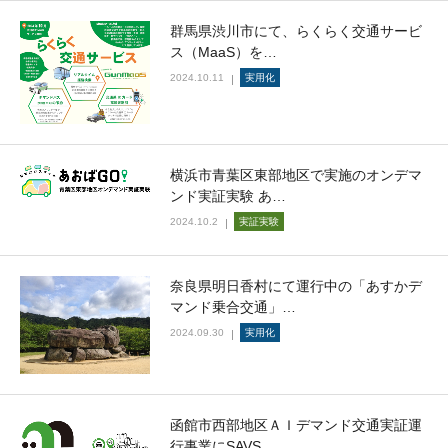
群馬県渋川市にて、らくらく交通サービ
ス（MaaS）を…
2024.10.11
実用化
横浜市青葉区東部地区で実施のオンデマ
ンド実証実験 あ…
2024.10.2
実証実験
奈良県明日香村にて運行中の「あすかデ
マンド乗合交通」…
2024.09.30
実用化
函館市⻄部地区ＡＩデマンド交通実証運
⾏事業にSAVS…