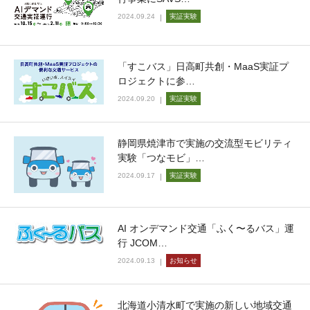
2024.09.24
実証実験
「すこバス」日高町共創・MaaS実証プ
ロジェクトに参…
2024.09.20
実証実験
静岡県焼津市で実施の交流型モビリティ
実験「つなモビ」…
2024.09.17
実証実験
AI オンデマンド交通「ふく〜るバス」運
行 JCOM…
2024.09.13
お知らせ
北海道小清水町で実施の新しい地域交通