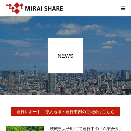
NEWS
TECHNOLOGY
NEWS
SERVICE
REPORT
ABOUT
運行レポート：導入地域・運行事例のご紹介はこちら
茨城県大子町にて運行中の「AI乗合タク