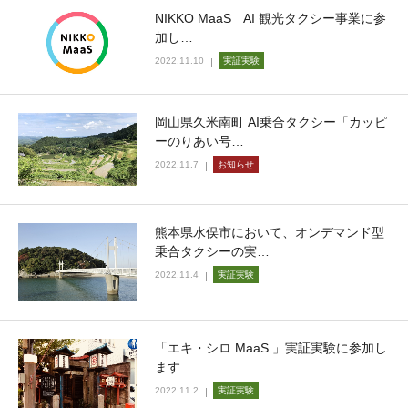
NIKKO MaaS AI 観光タクシー事業に参
加し…
2022.11.10
実証実験
岡山県久米南町 AI乗合タクシー「カッピ
ーのりあい号…
2022.11.7
お知らせ
熊本県水俣市において、オンデマンド型
乗合タクシーの実…
2022.11.4
実証実験
「エキ・シロ MaaS 」実証実験に参加し
ます
2022.11.2
実証実験