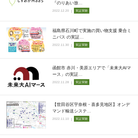
『のりあい放…
2022.12.20
実証実験
福島県石川町で実施の買い物支援 乗合ミ
ニバス の実証…
2022.11.30
実証実験
函館市 赤川・美原エリアで「未来大AIマ
ース」の実証…
2022.11.28
実証実験
【世田谷区宇奈根・喜多見地区】オンデ
マンド輸送システ…
2022.11.10
実証実験