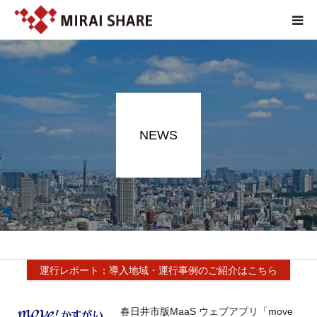
NEWS
TECHNOLOGY
NEWS
SERVICE
REPORT
ABOUT
運行レポート：導入地域・運行事例のご紹介はこちら
春日井市版MaaS ウェブアプリ「move