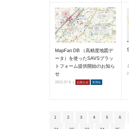
S
MapFan DB （高精度地図デ
ータ）を使ったSAVSプラッ
トフォーム提供開始のお知ら
2
せ
2022.07.6
お知らせ
実用化
1
2
3
4
5
6