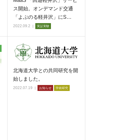
MaaS 「回遊軽井沢」サービ
ス開始。オンデマンド交通
「よぶのる軽井沢」にS…
2022.09.2
実証実験
北海道大学との共同研究を開
始しました。
る
2022.07.19
お知らせ
学術研究
実