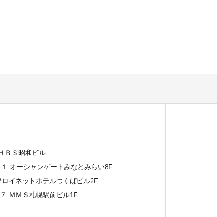
 ＨＢＳ昭和ビル
７-１ オーシャンゲートみなとみらい8F
イワロイネットホテルつくばビル2F
−７ ＭＭＳ札幌駅前ビル1F