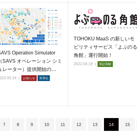
TOHOKU MaaS の新しいモ
ビリティサービス「よぶの
AVS Operation Simulator
角館」運行開始！
（SAVS オペレーション シミ
2022.04.19
実証実験
ュレーター）提供開始の…
022.05.24
お知らせ
実用化
7
8
9
10
11
12
13
14
15