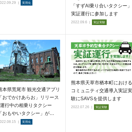
022.09.29
実用化
「すずAI乗り合いタクシー」
実証運行に参加します
2022.09.6
実証実験
熊本県天草市栖本町におけ
熊本県荒尾市 観光交通アプリ
コミュニティ交通導入実証
「おでかけあらお」リリース
験にSAVSを提供します
! 運行中の相乗りタクシー
2022.07.26
実証実験
「おもやいタクシー」が…
022.08.15
実用化