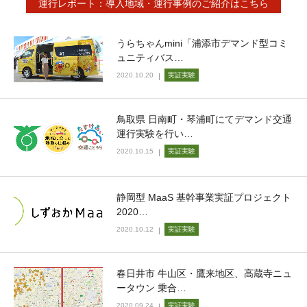
運行レポート：導入地域・運行事例のご紹介はこちら
うらちゃんmini「浦添市デマンド型コミ
ュニティバス…
2020.10.20
実証実験
鳥取県 日南町・琴浦町にてデマンド交通
運行実験を行い…
2020.10.15
実証実験
静岡型 MaaS 基幹事業実証プロジェクト
2020…
2020.10.12
実証実験
春日井市 牛山区・鷹来地区、高蔵寺ニュ
ータウン 乗合…
2020.09.24
実証実験