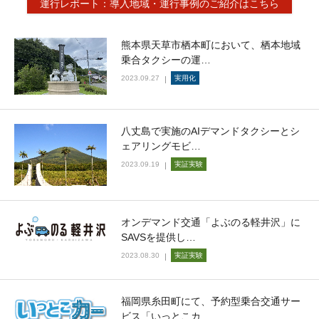
運行レポート：導入地域・運行事例のご紹介はこちら
熊本県天草市栖本町において、栖本地域
乗合タクシーの運…
2023.09.27
実用化
八丈島で実施のAIデマンドタクシーとシ
ェアリングモビ…
2023.09.19
実証実験
オンデマンド交通「よぶのる軽井沢」に
SAVSを提供し…
2023.08.30
実証実験
福岡県糸田町にて、予約型乗合交通サー
ビス「いっとこカ…