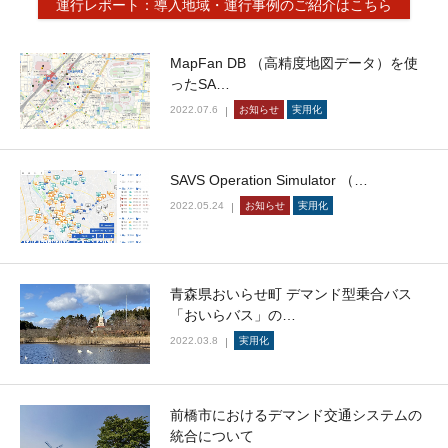
運行レポート：導入地域・運行事例のご紹介はこちら
MapFan DB （高精度地図データ）を使
ったSA…
2022.07.6
お知らせ
実用化
SAVS Operation Simulator （…
2022.05.24
お知らせ
実用化
青森県おいらせ町 デマンド型乗合バス
「おいらバス」の…
2022.03.8
実用化
前橋市におけるデマンド交通システムの
統合について