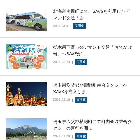
北海道南幌町にて、SAVSを利用したデ
マンド交通「あ…
2021.04.8
実用化
栃木県下野市のデマンド交通「おでかけ
号」へSAVSが…
2021.03.23
実用化
埼玉県秩父郡小鹿野町乗合タクシーへ
SAVSを導入しま…
2021.02.16
実用化
埼玉県秩父郡横瀬町にて町内全域乗合タ
クシーの運行を開…
2021.01.20
実用化