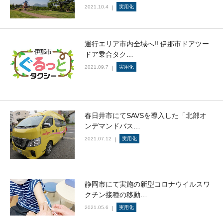
2021.10.4
実用化
運行エリア市内全域へ!! 伊那市ドアツー
ドア乗合タク…
2021.09.7
実用化
春日井市にてSAVSを導入した「北部オ
ンデマンドバス…
2021.07.12
実用化
静岡市にて実施の新型コロナウイルスワ
クチン接種の移動…
2021.05.6
実用化