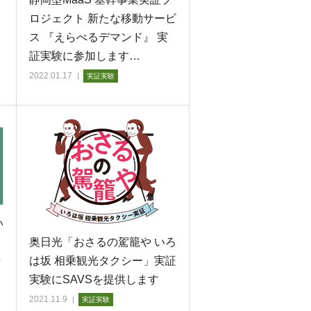
ロジェクト 新たな移動サービ
ス 『えらべるデマンド』 実
証実験に参加します…
2022.01.17
実証実験
い
Ａ
奥日光「おさるの駕籠や いろ
始
は坂 相乗観光タクシー」実証
実験にSAVSを提供します
2021.11.9
実証実験