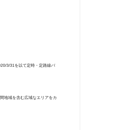
/3/31を以て定時・定路線バ
間地域を含む広域なエリアをカ