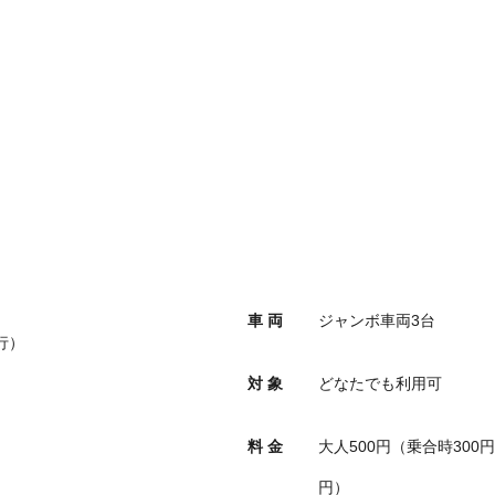
車 両
ジャンボ車両3台
運行）
対 象
どなたでも利用可
料 金
大人500円（乗合時300
円）