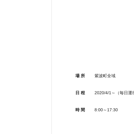
場 所
紫波町全域
日 程
2020/4/1～（毎日
時 間
8:00～17:30