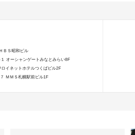
 ＨＢＳ昭和ビル
７-１ オーシャンゲートみなとみらい8F
イワロイネットホテルつくばビル2F
−７ ＭＭＳ札幌駅前ビル1F