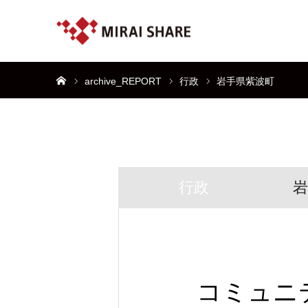
ホーム
archive_REPORT
行政
岩手県紫波町
行政
岩
コミュニ