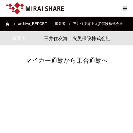
ーム
archive_REPORT
事業者
三井住友海上火災保険株式会社
NEWS
事業者
三井住友海上火災保険株式会社
TECHNOLOGY
SERVICE
マイカー通勤から乗合通勤へ
REPORT
ABOUT
EN