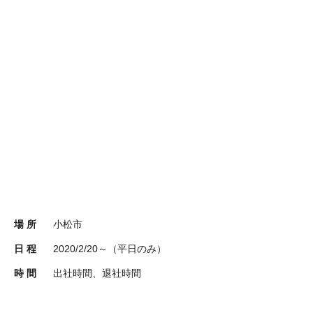
場 所
小松市
日 程
2020/2/20～（平日のみ）
時 間
出社時間、退社時間