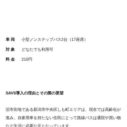
車 両
小型ノンステップバス2台（17座席）
対 象
どなたでも利用可
料 金
210円
SAVS導入の理由とその際の要望
旧市街地である新潟市中央区しも町エリアは、現在では高齢化が
進み、自家用車を持たない住民にとって路線バスは通院や買い物
など生活に必要な足となっています。