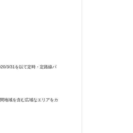
/3/31を以て定時・定路線バ
間地域を含む広域なエリアをカ