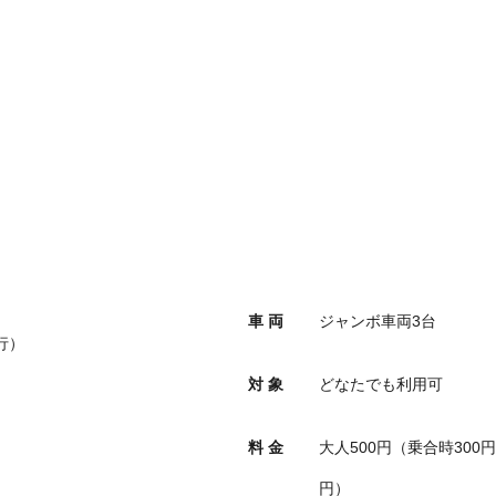
車 両
ジャンボ車両3台
運行）
対 象
どなたでも利用可
料 金
大人500円（乗合時300
円）