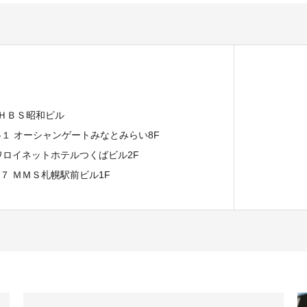
 ＨＢＳ昭和ビル
７-１ オーシャンゲートみなとみらい8F
イワロイネットホテルつくばビル2F
−７ ＭＭＳ札幌駅前ビル1F