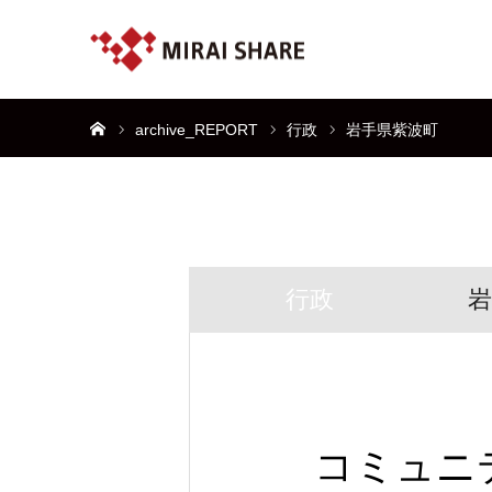
ホーム
archive_REPORT
行政
岩手県紫波町
行政
岩
コミュニ