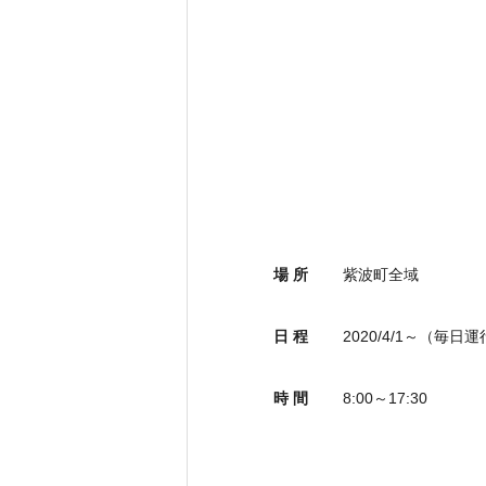
場 所
紫波町全域
日 程
2020/4/1～（毎日
時 間
8:00～17:30