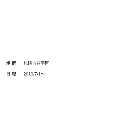
場 所
札幌市豊平区
日 程
2019/7/1〜