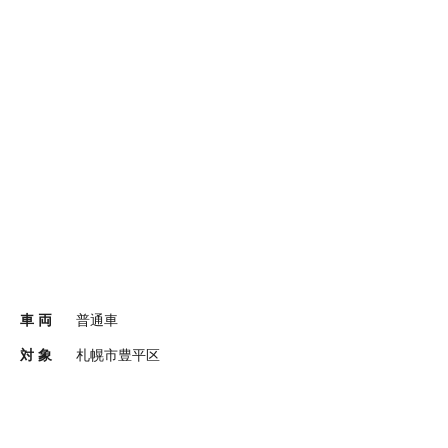
車 両
普通車
対 象
札幌市豊平区