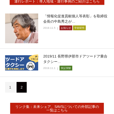
運行レポート：導入地域・運行事例のご紹介はこちら
「情報化促進貢献個人等表彰」を取締役
会長の中島秀之が…
2019.11.5
お知らせ
学術研究
2019/11 長野県伊那市ドアツードア乗合
タクシー…
2019.11.1
実証実験
1
2
リンク集：未来シェア、SAVSについての外部記事の
一覧はこちら