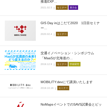
推進EXP…
2021.02.5
セミナー
展示会
GIS Day inはこだて2020 1日目セミナ
ー…
2020.02.4
セミナー
交通イノベーション・シンポジウム
「MaaSが北海道の…
2019.12.9
セミナー
学術研究
MOBILITY:devにて講演いたします
2019.10.16
セミナー
NoMapsイベントでのSAVS試乗会とピッ