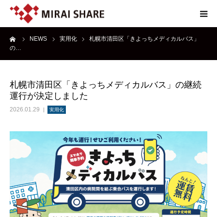
ーム
NEWS
実用化
札幌市清田区「きよっちメディカルバス」
NEWS
の…
TECHNOLOGY
札幌市清田区「きよっちメディカルバス」の継続
運行が決定しました
SERVICE
2026.01.29
実用化
REPORT
ABOUT