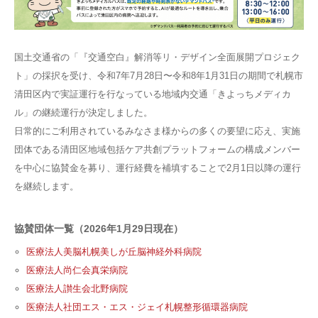
国土交通省の「『交通空白』解消等リ・デザイン全面展開プロジェク
ト」の採択を受け、令和7年7月28日〜令和8年1月31日の期間で札幌市
清田区内で実証運行を行なっている地域内交通「きよっちメディカ
ル」の継続運行が決定しました。
日常的にご利用されているみなさま様からの多くの要望に応え、実施
団体である清田区地域包括ケア共創プラットフォームの構成メンバー
を中心に協賛金を募り、運行経費を補填することで2月1日以降の運行
を継続します。
協賛団体一覧（2026年1月29日現在）
医療法人美脳札幌美しが丘脳神経外科病院
医療法人尚仁会真栄病院
医療法人讃生会北野病院
医療法人社団エス・エス・ジェイ札幌整形循環器病院