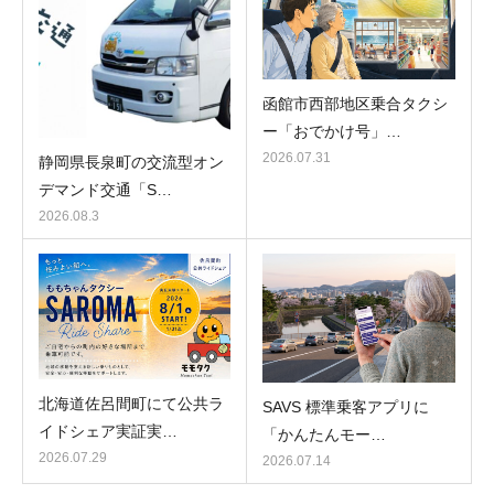
函館市西部地区乗合タクシ
ー「おでかけ号」…
2026.07.31
静岡県長泉町の交流型オン
デマンド交通「S…
2026.08.3
北海道佐呂間町にて公共ラ
SAVS 標準乗客アプリに
イドシェア実証実…
「かんたんモー…
2026.07.29
2026.07.14