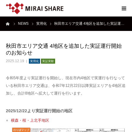
ーム
NEWS
実用化
秋田市エリア交通 4地区を追加した実証運…
NEWS
TECHNOLOGY
秋田市エリア交通 4地区を追加した実証運行開始
のお知らせ
SERVICE
2025.12.19
実用化
実証実験
REPORT
令和5年度より実証運行を開始し、現在市内4地区で実運行を行なって
いる秋田市エリア交通は、令和7年12月22日以降実証エリアを4地区追
ABOUT
加し、合計8地区へ拡大して運行を行います。
2025/12/22より実証運行開始の地区
横森・桜・上北手地区