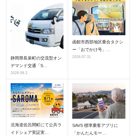
函館市西部地区乗合タクシ
ー「おでかけ号」…
2026.07.31
静岡県長泉町の交流型オン
デマンド交通「S…
2026.08.3
北海道佐呂間町にて公共ラ
SAVS 標準乗客アプリに
イドシェア実証実…
「かんたんモー…