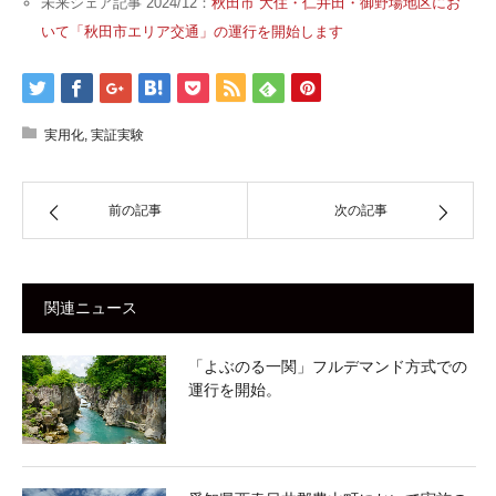
未来シェア記事 2024/12：
秋田市 大住・仁井田・御野場地区にお
いて「秋田市エリア交通」の運行を開始します
実用化
,
実証実験
前の記事
次の記事
関連ニュース
「よぶのる一関」フルデマンド方式での
運行を開始。