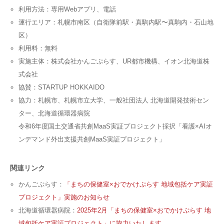
利用方法：専用Webアプリ、電話
運行エリア：札幌市南区（自衛隊前駅・真駒内駅〜真駒内・石山地
区）
利用料：無料
実施主体：株式会社かんごぷらす、UR都市機構、イオン北海道株
式会社
協賛：STARTUP HOKKAIDO
協力：札幌市、札幌市立大学、一般社団法人 北海道開発技術セン
ター、北海道循環器病院
令和6年度国土交通省共創MaaS実証プロジェクト採択「看護×AIオ
ンデマンド外出支援共創MaaS実証プロジェクト」
関連リンク
かんごぷらす：
「まちの保健室×おでかけぷらす 地域包括ケア実証
プロジェクト」実施のお知らせ
北海道循環器病院：
2025年2月「まちの保健室×おでかけぷらす 地
域包括ケア実証プロジェクト」に協力いたします。