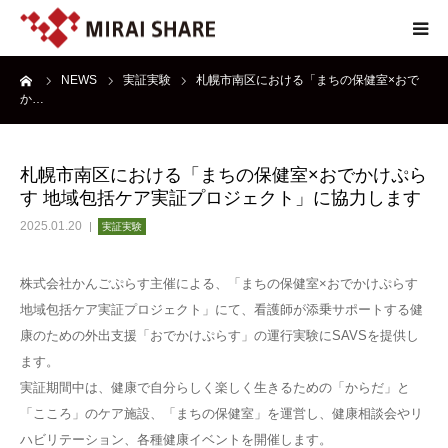
ーム
NEWS
実証実験
札幌市南区における「まちの保健室×おで
NEWS
か…
TECHNOLOGY
札幌市南区における「まちの保健室×おでかけぷら
す 地域包括ケア実証プロジェクト」に協力します
SERVICE
2025.01.20
実証実験
REPORT
株式会社かんごぷらす主催による、「まちの保健室×おでかけぷらす
地域包括ケア実証プロジェクト」にて、看護師が添乗サポートする健
ABOUT
康のための外出支援「おでかけぷらす」の運行実験にSAVSを提供し
ます。
実証期間中は、健康で自分らしく楽しく生きるための「からだ」と
「こころ」のケア施設、「まちの保健室」を運営し、健康相談会やリ
ハビリテーション、各種健康イベントを開催します。