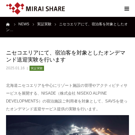
ーム
NEWS
実証実験
ニセコエリアにて、宿泊客を対象としたオ
NEWS
ン…
TECHNOLOGY
ニセコエリアにて、宿泊客を対象としたオンデマ
ンド送迎実験を行います
SERVICE
2025.01.16
実証実験
REPORT
北海道ニセコエリアを中心にリゾート施設の管理やアクティビティサ
ービスを展開する、NISADE（株式会社 NISEKO ALPINE
ABOUT
DEVELOPMENTS）の宿泊施設ご利用者を対象として、SAVSを使っ
たオンデマンド送迎サービス提供の実験を行います。