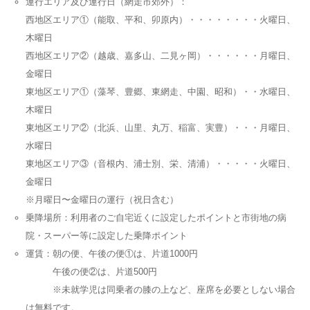
運行エリア及び運行日（網走市郊外）：
西地区エリア①（能取、平和、卯原内）・・・・・・・・火曜日、
木曜日
西地区エリア②（越歳、嘉多山、二見ヶ岡）・・・・・・月曜日、
金曜日
東地区エリア①（藻琴、豊郷、東網走、中園、昭和）・・水曜日、
木曜日
東地区エリア②（北浜、山里、丸万、稲富、実豊）・・・月曜日、
水曜日
東地区エリア③（音根内、浦士別、栄、清浦）・・・・・火曜日、
金曜日
※月曜日〜金曜日の運行（祝日含む）
乗降場所：利用者のご自宅近くに設定したポイントと市街地の病
院・スーパー等に設定した乗降ポイント
運賃：朝の便、午後の便①は、片道1000円
午後の便②は、片道500円
※未就学児は同乗者の膝の上など、座席を必要としない場合
は無料です。