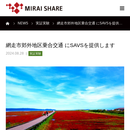
ーム
NEWS
実証実験
網走市郊外地区乗合交通 にSAVSを提供…
NEWS
TECHNOLOGY
網走市郊外地区乗合交通 にSAVSを提供します
2024.08.28
実証実験
SERVICE
REPORT
ABOUT