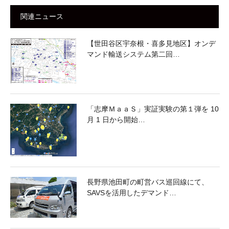
関連ニュース
【世田谷区宇奈根・喜多見地区】オンデ
マンド輸送システム第二回…
「志摩ＭａａＳ」実証実験の第１弾を 10
月 1 日から開始…
長野県池田町の町営バス巡回線にて、
SAVSを活用したデマンド…