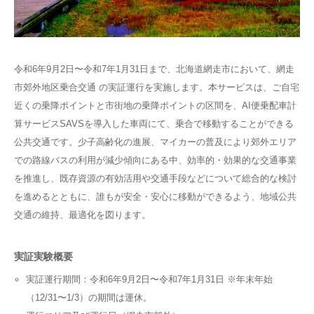
令和6年9月2日〜令和7年1月31日まで、北海道網走市において、網走
市郊外地区乗合交通 の実証運行を実施します。本サービスは、ご自宅
近くの乗降ポイントと市街地の乗降ポイントの区間を、AI便乗配車計
算サービスSAVSを導入した車両にて、乗合で移動することができる
公共交通です。少子高齢化の進展、マイカーの普及により郊外エリア
での路線バスの利用が減少傾向にある中、効率的・効果的な交通事業
を推進し、既存資源の有効活用や交通手段などについて総合的な検討
を進めるとともに、誰もが安全・安心に移動ができるよう、地域公共
交通の維持、最適化を図ります。
実証実験概要
実証運行期間：令和6年9月2日〜令和7年1月31日 ※年末年始
（12/31〜1/3）の期間は運休。